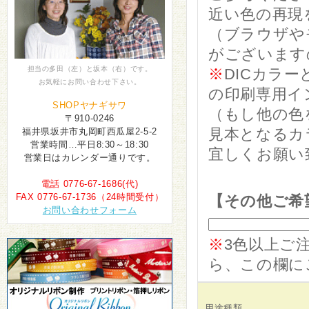
近い色の再現
（ブラウザや
がございます
担当の多田（左）と坂本（右）です。
※
DICカラー
お気軽にお問い合わせ下さい。
の印刷専用イ
SHOPヤナギサワ
（もし他の色
〒910-0246
見本となるカ
福井県坂井市丸岡町西瓜屋2-5-2
営業時間…平日8:30～18:30
宜しくお願い
営業日はカレンダー通りです。
電話 0776-67-1686(代)
FAX 0776-67-1736（24時間受付）
【その他ご希
お問い合わせフォーム
※
3色以上ご
ら、この欄に
用途種類