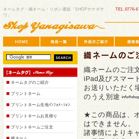
SHOP
ヤ
ネームタグ・織ネーム・リボン通販「SHOPヤナギサ
TEL.0776-6
ナ
ワ」
ギ
サ
ワ
織ネームのご注
iPad及びスマ
ネームタグのご紹介
お送りいただく
プリントネーム
のうえ別途
プリントネーム生地ｲﾝﾌｫﾒｰｼｮﾝ
★この商品は、
プリントネームお見積り
はできません。
プリントネームご注文
諸事情によりキ
織ネーム