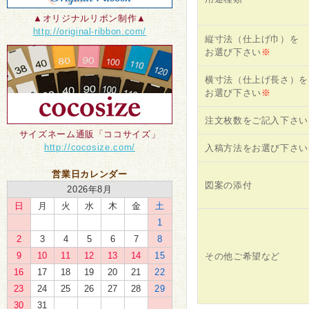
▲オリジナルリボン制作▲
http://original-ribbon.com/
縦寸法（仕上げ巾）を
お選び下さい
※
横寸法（仕上げ長さ）を
お選び下さい
※
注文枚数をご記入下さい
サイズネーム通販「ココサイズ」
http://cocosize.com/
入稿方法をお選び下さい
営業日カレンダー
図案の添付
2026年8月
日
月
火
水
木
金
土
1
2
3
4
5
6
7
8
9
10
11
12
13
14
15
その他ご希望など
16
17
18
19
20
21
22
23
24
25
26
27
28
29
30
31