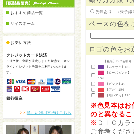
光沢あり （朱子
おすすめ商品一覧
ベースの色を
サイズネーム
お支払方法
ロゴの色をお
クレジットカード決済
ご注文後、金額が決定しました時点で、オン
【色名】DIC色番号
ラインクレジット決済をご利用いただけま
【ムラサキ】
188
す。
【ローズピンク】
154
【ピンク】
49
【アカ】
156
【暗いアカ】
196
銀行振込
※色見本はお
>>
詳しい利用方法はこちら
のと異なるこ
※
ＤＩＣカラ
ご参考くださ