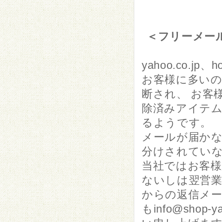
＜フリーメー
yahoo.co.
お客様に多いの
断され、 お客
除済みアイテ
るようです。
メールが届か
分けされてい
当社ではお客様
ないしは翌営
からの返信メー
もinfo@sho