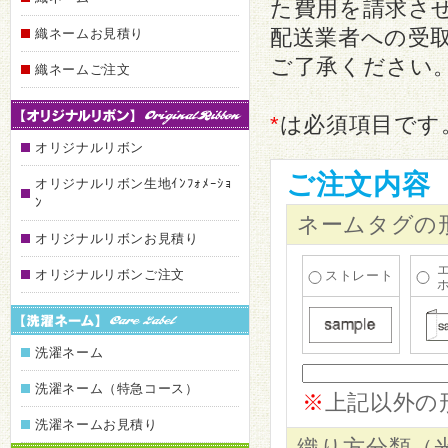
た費用を請求さ
配送業者への受
織ネームお見積り
ご了承ください
織ネームご注文
*
は必須項目です
オリジナルリボン
ご注文内容
オリジナルリボン生地ｲﾝﾌｫﾒｰｼｮ
ﾝ
ネームタグの
オリジナルリボンお見積り
オリジナルリボンご注文
ストレート
洗濯ネーム
洗濯ネーム（特急コース）
※
上記以外の
洗濯ネームお見積り
織り方分類（