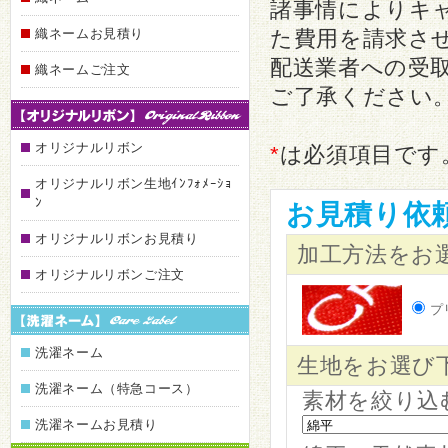
諸事情によりキ
織ネームお見積り
た費用を請求さ
配送業者への受
織ネームご注文
ご了承ください
オリジナルリボン
*
は必須項目です
オリジナルリボン生地ｲﾝﾌｫﾒｰｼｮ
ﾝ
お見積り依
オリジナルリボンお見積り
加工方法をお
オリジナルリボンご注文
プ
洗濯ネーム
生地をお選び
洗濯ネーム（特急コース）
素材を絞り込
洗濯ネームお見積り