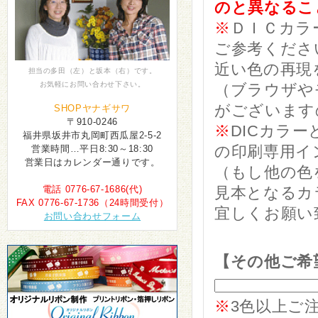
のと異なるこ
※
ＤＩＣカラ
ご参考くださ
近い色の再現
担当の多田（左）と坂本（右）です。
お気軽にお問い合わせ下さい。
（ブラウザや
がございます
SHOPヤナギサワ
〒910-0246
※
DICカラー
福井県坂井市丸岡町西瓜屋2-5-2
の印刷専用イ
営業時間…平日8:30～18:30
営業日はカレンダー通りです。
（もし他の色
電話 0776-67-1686(代)
見本となるカ
FAX 0776-67-1736（24時間受付）
宜しくお願い
お問い合わせフォーム
【その他ご希
※
3色以上ご