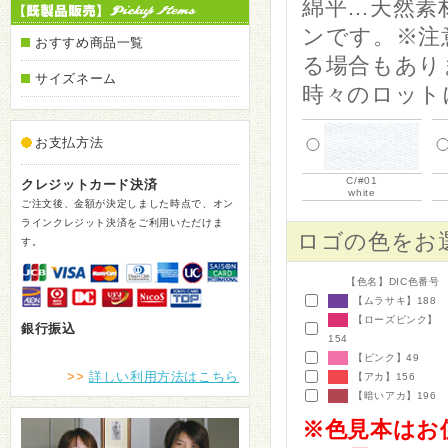
綿平…天然素
ンです。※注
おすすめ商品一覧
る場合もあり
サイズネーム
時々のロット
お支払方法
C/#01
クレジットカード決済
white
ご注文後、金額が決定しました時点で、オン
ラインクレジット決済をご利用いただけま
ロゴの色をお
す。
【色名】DIC色番号
【ムラサキ】
188
【ローズピンク】
銀行振込
154
【ピンク】
49
>>
詳しい利用方法はこちら
【アカ】
156
【暗いアカ】
196
※色見本はお