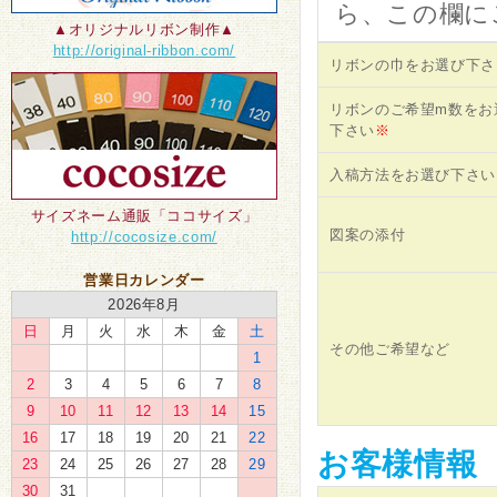
ら、この欄に
▲オリジナルリボン制作▲
http://original-ribbon.com/
リボンの巾をお選び下さ
リボンのご希望m数をお
下さい
※
入稿方法をお選び下さい
サイズネーム通販「ココサイズ」
図案の添付
http://cocosize.com/
営業日カレンダー
2026年8月
日
月
火
水
木
金
土
その他ご希望など
1
2
3
4
5
6
7
8
9
10
11
12
13
14
15
16
17
18
19
20
21
22
お客様情報
23
24
25
26
27
28
29
30
31