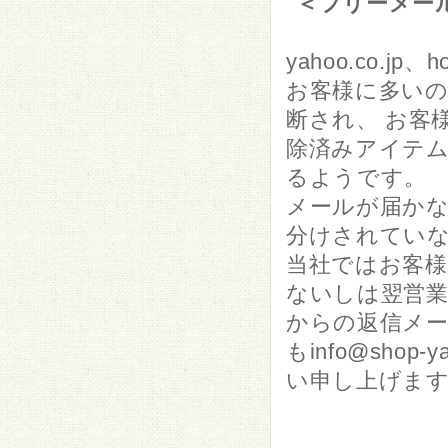
＜フリーメー
yahoo.co.
お客様に多いの
断され、 お客
除済みアイテ
るようです。
メールが届か
分けされてい
当社ではお客様
ないしは翌営
からの返信メー
もinfo@sho
い申し上げま