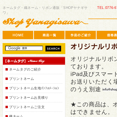
SHOP
ヤ
ネームタグ・織ネーム・リボン通販「SHOPヤナギサ
TEL.0776-6
ナ
ワ」
ギ
サ
ワ
オリジナルリボ
ております。
ネームタグのご紹介
iPad及びスマ
プリントネーム
お送りいただく
のうえ別途
プリントネーム生地ｲﾝﾌｫﾒｰｼｮﾝ
プリントネームお見積り
★この商品は、
プリントネームご注文
はできません。
織ネーム