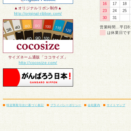
16
17
18
コットンの洗
▲オリジナルリボン制作▲
23
24
25
い。
http://original-ribbon.com/
30
31
2026/02/25
営業時間…平日8:3
は休業日です
オリジナルリ
なります。
2025/06/06
サイズネーム通販「ココサイズ」
生地 綿平生成
http://cocosize.com/
2025/04/01
※価格改定のお
版価格の改定
０２５年５月
特定商取引法に基づく表記
プライバシーポリシー
会社案内
サイトマップ
ました。
2024/01/02
◆このたびの