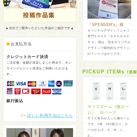
『SPENSER's』様
▲当社でご製作いただいた作品のご紹介です▲
オリジナルデザインＴシャツ
専門ＳＨＯＰ『ＳＰＥＮＳＥ
Ｒ’Ｓ』様は、完全オリジナル
お支払方法
デザインで個性的なデザイン
のＴシャツばかりです。
クレジットカード決済
ご注文後、金額が決定しました時点で、オン
ラインクレジット決済をご利用いただけま
す。
銀行振込
サイズネーム（織ネー
ム） 白ベース
>>
詳しい利用方法はこちら
サイズ表示が入った織ネーム
です。1巻 100枚入り。ロ
ール仕上げ。Ｓ，Ｍ，Ｌ、
3...