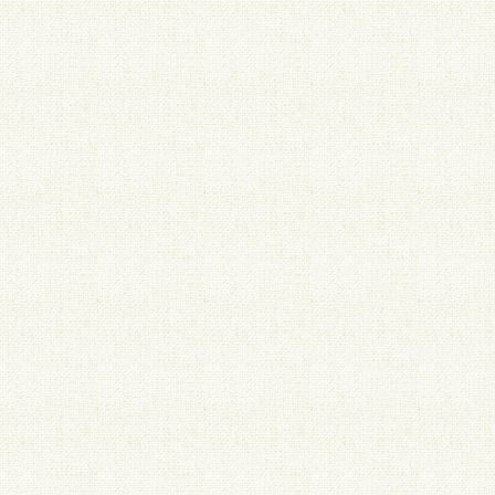
見舞い申し上
2023/04/01
※価格改定を致
原材料費の値
2020/09/11
ポリエステルサ
2019/01/25
生地 綿平の1
代替え生地、コ
2017/12/08
☆作品ご紹介ペ
作っていらっしゃ
http://www.sho
2017/10/25