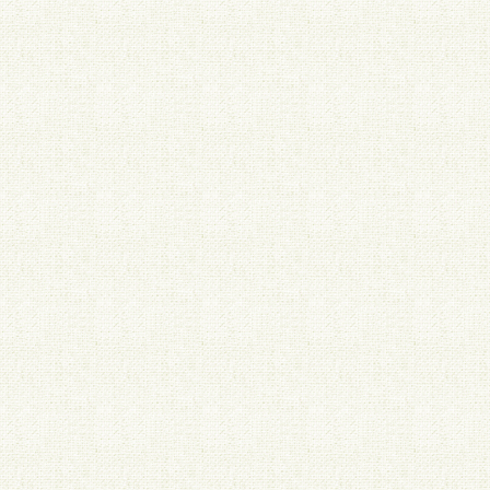
※送料価格改定
この度、平成2
いただくこと
2016/11/16
※洗濯ネームに
示」が変わりま
が変更されま
http://www.caa.
2015/11/17
生地 綿平の2
代替え生地、コ
た。
2012/09/25
織ネームにつ