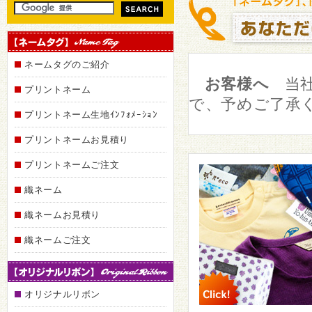
ネームタグのご紹介
お客様へ
当社
プリントネーム
で、予めご了承
プリントネーム生地ｲﾝﾌｫﾒｰｼｮﾝ
プリントネームお見積り
プリントネームご注文
織ネーム
織ネームお見積り
織ネームご注文
オリジナルリボン