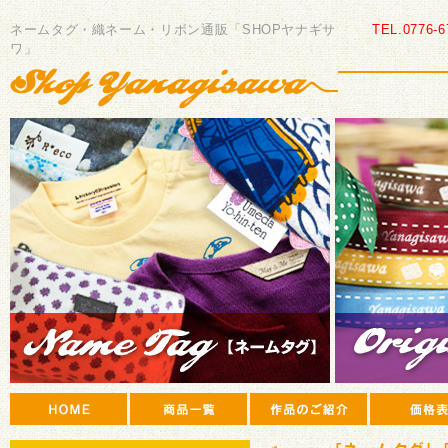
SHOP
ヤ
ネームタグ・織ネーム・リボン通販「SHOPヤナギサ
TEL.0776-6
ナ
ワ」
ギ
サ
ワ