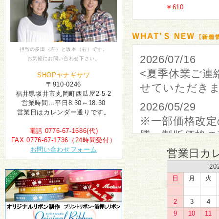
￥610
担当の多田（左）と坂本（右）です。
2026/07/16
お気軽にお問い合わせ下さい。
<夏季休業ご連
SHOPヤナギサワ
〒910-0246
せていただき
福井県坂井市丸岡町西瓜屋2-5-2
営業時間…平日8:30～18:30
2026/05/29
営業日はカレンダー通りです。
※一部価格改定
電話 0776-67-1686(代)
騰・製版価格
FAX 0776-67-1736（24時間受付）
すが2026年
お問い合わせフォーム
営業日カ
なりました。
20
日
月
火
2026/03/24
生地 リネン
2
3
4
2026/03/18
9
10
11