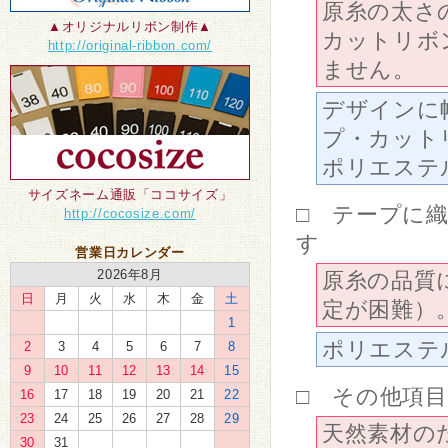
原糸の太さ
▲オリジナルリボン制作▲
カットリボ
http://original-ribbon.com/
ません。
デザインに
プ・カット
ポリエステ
サイズネーム通販「ココサイズ」
□ テープに
http://cocosize.com/
す
営業日カレンダー
2026年8月
原糸の品質
日
月
火
水
木
金
土
定が困難）
1
ポリエステ
2
3
4
5
6
7
8
9
10
11
12
13
14
15
□ その他項目
16
17
18
19
20
21
22
23
24
25
26
27
28
29
天然素材の
30
31