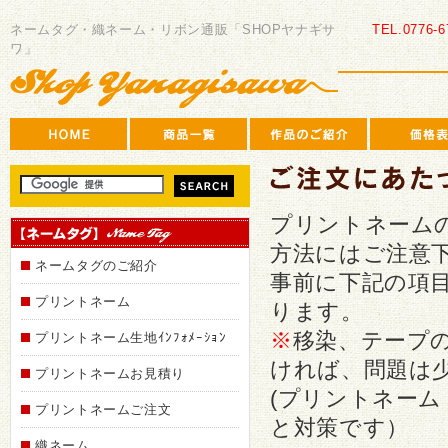
SHOP
ヤ
ネームタグ・織ネーム・リボン通販「SHOPヤナギサ
TEL.0776-6
ナ
ワ」
ギ
サ
ワ
プリントネーム
方法にはご注意
ネームタグのご紹介
事前に下記の項
プリントネーム
ります。
※
移染、テープ
プリントネーム生地ｲﾝﾌｫﾒｰｼｮﾝ
ければ、問題は
プリントネームお見積り
(プリントネー
プリントネームご注文
と対策です）
織ネーム