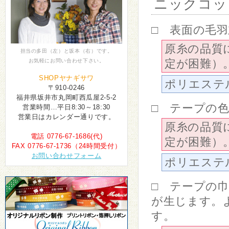
ニックコッ
□ 表面の毛
原糸の品質
担当の多田（左）と坂本（右）です。
定が困難）
お気軽にお問い合わせ下さい。
SHOPヤナギサワ
ポリエステ
〒910-0246
福井県坂井市丸岡町西瓜屋2-5-2
□ テープの
営業時間…平日8:30～18:30
営業日はカレンダー通りです。
原糸の品質
電話 0776-67-1686(代)
定が困難）
FAX 0776-67-1736（24時間受付）
お問い合わせフォーム
ポリエステ
□ テープの
が生じます。
す。