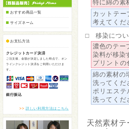
特に綿の素
おすすめ商品一覧
カットテー
考えてくだ
サイズネーム
□ 移染につ
お支払方法
濃色のテー
クレジットカード決済
染料が移染
ご注文後、金額が決定しました時点で、オン
プリントの
ラインクレジット決済をご利用いただけま
す。
綿の素材の
洗ってくだ
ポリエステ
銀行振込
洗ってくだ
>>
詳しい利用方法はこちら
天然素材テ