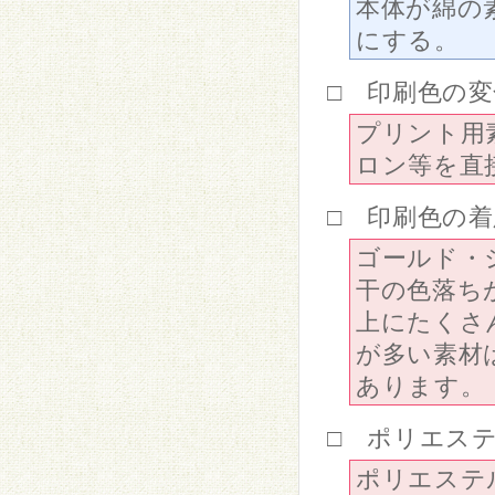
本体が綿の
にする。
□ 印刷色の
プリント用
ロン等を直
□ 印刷色の
ゴールド・
干の色落ち
上にたくさ
が多い素材
あります。
□ ポリエス
ポリエステ