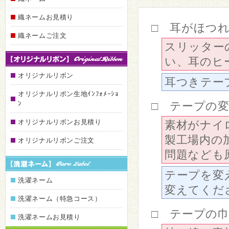
織ネームお見積り
□ 耳がほつ
織ネームご注文
スリッター
い、耳のヒ
オリジナルリボン
耳つきテー
オリジナルリボン生地ｲﾝﾌｫﾒｰｼｮ
ﾝ
□ テープの
オリジナルリボンお見積り
素材がナイ
製工場内の
オリジナルリボンご注文
問題なども
テープを変
洗濯ネーム
変えてくだ
洗濯ネーム（特急コース）
□ テープの
洗濯ネームお見積り