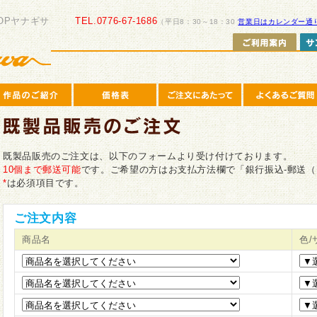
OPヤナギサ
TEL.0776-67-1686
（平日8：30～18：30
営業日はカレンダー通
既製品販売のご注文は、以下のフォームより受け付けております。
10個まで郵送可能
です。ご希望の方はお支払方法欄で「銀行振込-郵送（
*
は必須項目です。
ご注文内容
商品名
色/