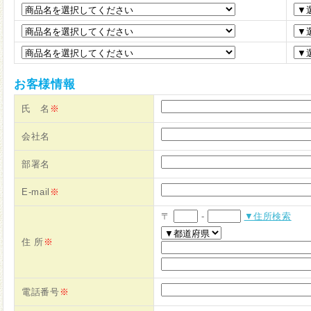
お客様情報
氏 名
※
会社名
部署名
E-mail
※
〒
-
▼住所検索
住 所
※
電話番号
※