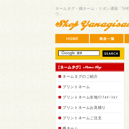
SHOP
ヤ
ネームタグ・織ネーム・リボン通販「SH
ナ
ワ」
ギ
サ
ワ
ネームタグのご紹介
プリントネーム
プリントネーム生地ｲﾝﾌｫﾒｰｼｮﾝ
プリントネームお見積り
プリントネームご注文
織ネーム