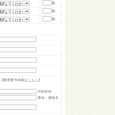
個
個
個
【郵便番号検索は
こちら
】
市区町村
番地・建物名